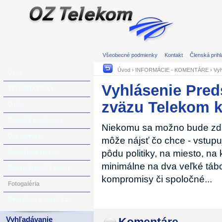
Všeobecné podmienky
Kontakt
Členská prih
Úvod
›
INFORMÁCIE - KOMENTÁRE
›
Vyh
Úvod
Vyhlásenie Pre
TELEGRAFICKY
zväzu Telekom 
O nás
Pravidlá používania
Niekomu sa možno bude zdať,
Dokumenty
môže nájsť čo chce - vstup
pôdu politiky, na miesto, n
Kolektívne zmluvy
minimálne na dva veľké tábo
Medzinárodná činnosť
kompromisy či spoločné...
Fotogaléria
Rekreácia a voľný čas
Vyhľadávanie
Komentáre